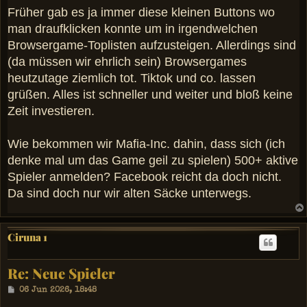
a
Früher gab es ja immer diese kleinen Buttons wo
g
man draufklicken konnte um in irgendwelchen
Browsergame-Toplisten aufzusteigen. Allerdings sind
(da müssen wir ehrlich sein) Browsergames
heutzutage ziemlich tot. Tiktok und co. lassen
grüßen. Alles ist schneller und weiter und bloß keine
Zeit investieren.
Wie bekommen wir Mafia-Inc. dahin, dass sich (ich
denke mal um das Game geil zu spielen) 500+ aktive
Spieler anmelden? Facebook reicht da doch nicht.
Da sind doch nur wir alten Säcke unterwegs.
Ciruna 1
Re: Neue Spieler
B
06 Jun 2026, 18:48
e