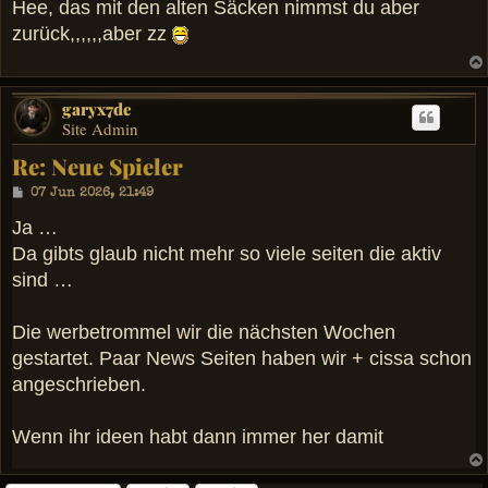
i
Hee, das mit den alten Säcken nimmst du aber
t
zurück,,,,,,aber zz
r
a
g
garyx7de
Site Admin
Re: Neue Spieler
B
07 Jun 2026, 21:49
e
i
Ja …
t
Da gibts glaub nicht mehr so viele seiten die aktiv
r
a
sind …
g
Die werbetrommel wir die nächsten Wochen
gestartet. Paar News Seiten haben wir + cissa schon
angeschrieben.
Wenn ihr ideen habt dann immer her damit