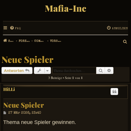
Mafia-Inc
FAQ
ANMELDEN
STARTSEITE
FOREN-ÜBERSICHT
COMMUNITY MANAGEMENT
VORSCHLÄGE, IDEEN UND ERWEITERUNGEN
S
U
Neue Spieler
C
Suche
Erweiterte
Antworten
H
3 Beiträge • Seite
1
von
1
E
HiLLi
Neue Spieler
B
27 Mär 2026, 23:40
e
i
Thema neue Spieler gewinnen.
t
r