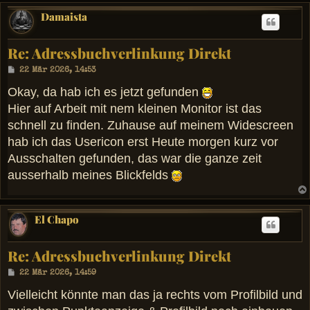
Damaista
Re: Adressbuchverlinkung Direkt
B
22 Mär 2026, 14:53
e
i
Okay, da hab ich es jetzt gefunden
t
Hier auf Arbeit mit nem kleinen Monitor ist das
r
a
schnell zu finden. Zuhause auf meinem Widescreen
g
hab ich das Usericon erst Heute morgen kurz vor
Ausschalten gefunden, das war die ganze zeit
ausserhalb meines Blickfelds
El Chapo
Re: Adressbuchverlinkung Direkt
B
22 Mär 2026, 14:59
e
i
Vielleicht könnte man das ja rechts vom Profilbild und
t