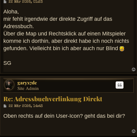
B
22 Mär 2026, 01:23
e
i
Aloha,
t
mir fehlt irgendwie der direkte Zugriff auf das
r
a
Adressbuch.
g
Über die Map und Rechtsklick auf einen Mitspieler
komme ich dorthin, aber direkt habe ich noch nichts
gefunden. Vielleicht bin ich aber auch nur Blind
SG
garyx7de
Site Admin
Re: Adressbuchverlinkung Direkt
B
22 Mär 2026, 14:43
e
i
Oben rechts auf dein User-Icon? geht das bei dir?
t
r
a
g