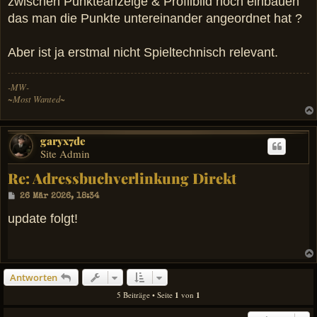
zwischen Punkteanzeige & Profilbild noch einbauen
r
a
das man die Punkte untereinander angeordnet hat ?
g
Aber ist ja erstmal nicht Spieltechnisch relevant.
-MW-
~Most Wanted~
garyx7de
Site Admin
Re: Adressbuchverlinkung Direkt
B
26 Mär 2026, 18:34
e
i
update folgt!
t
r
a
g
Antworten
5 Beiträge • Seite
1
von
1