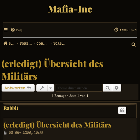
Mafia-Inc
FAQ
ANMELDEN
STARTSEITE
FOREN-ÜBERSICHT
COMMUNITY MANAGEMENT
VORSCHLÄGE, IDEEN UND ERWEITERUNGEN
S
U
(erledigt) Übersicht des
C
Militärs
H
Suche
Erweiterte
Antworten
E
4 Beiträge • Seite
1
von
1
Rabbit
(erledigt) Übersicht des Militärs
B
23 Mär 2026, 12:55
e