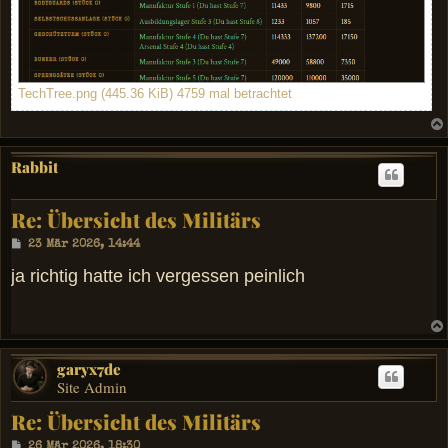
TechTree.png (445.36 KiB) 4759 mal betrachtet
Rabbit
Re: Übersicht des Militärs
B
23 Mär 2026, 14:44
e
i
ja richtig hatte ich vergessen peinlich
t
r
a
g
garyx7de
Site Admin
Re: Übersicht des Militärs
B
26 Mär 2026, 18:30