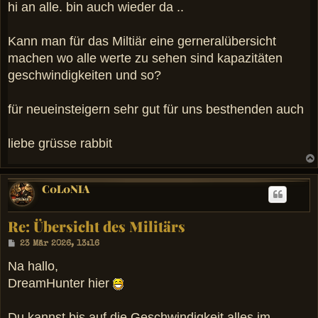
i
hi an alle. bin auch wieder da ..
t
r
a
Kann man für das Miltiär eine gerneralübersicht
g
machen wo alle werte zu sehen sind kapazitäten
geschwindigkeiten und so?
für neueinsteigern sehr gut für uns besthenden auch
liebe grüsse rabbit
C0L0NIA
Re: Übersicht des Militärs
B
23 Mär 2026, 13:16
e
i
Na hallo,
t
DreamHunter hier
r
a
g
Du kannst bis auf die Geschwindigkeit alles im