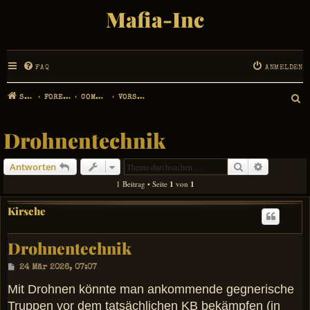
Mafia-Inc
FAQ
ANMELDEN
STARTSEITE
FOREN-ÜBERSICHT
COMMUNITY MANAGEMENT
VORSCHLÄGE, IDEEN UND ERWEITERUNGEN
S
U
Drohnentechnik
C
Suche
Erweiterte
Antworten
H
1 Beitrag • Seite
1
von
1
E
Kirsche
Drohnentechnik
B
24 Mär 2026, 07:07
e
i
Mit Drohnen könnte man ankommende gegnerische
t
Truppen vor dem tatsächlichen KB bekämpfen (in
r