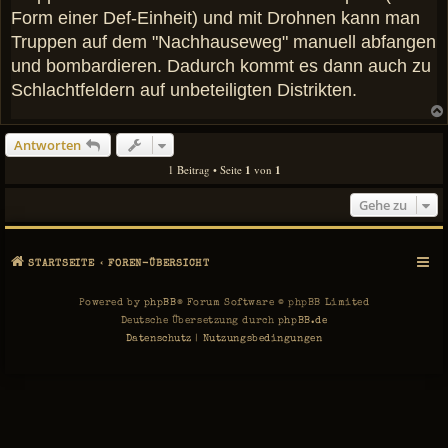
a
Form einer Def-Einheit) und mit Drohnen kann man
g
Truppen auf dem "Nachhauseweg" manuell abfangen
und bombardieren. Dadurch kommt es dann auch zu
Schlachtfeldern auf unbeteiligten Distrikten.
Antworten
1 Beitrag • Seite
1
von
1
Gehe zu
STARTSEITE
FOREN-ÜBERSICHT
Powered by
phpBB
® Forum Software © phpBB Limited
Deutsche Übersetzung durch
phpBB.de
Datenschutz
|
Nutzungsbedingungen