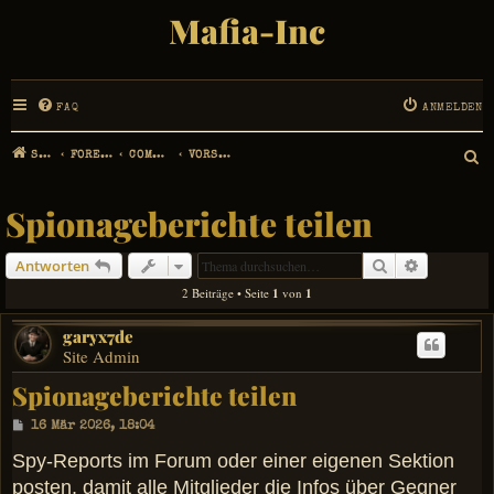
Mafia-Inc
FAQ
ANMELDEN
STARTSEITE
FOREN-ÜBERSICHT
COMMUNITY MANAGEMENT
VORSCHLÄGE, IDEEN UND ERWEITERUNGEN
S
U
Spionageberichte teilen
C
Suche
Erweiterte
Antworten
H
2 Beiträge • Seite
1
von
1
E
garyx7de
Site Admin
Spionageberichte teilen
B
16 Mär 2026, 18:04
e
i
Spy-Reports im Forum oder einer eigenen Sektion
t
posten, damit alle Mitglieder die Infos über Gegner
r