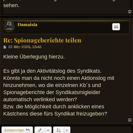
a
sehen.
g
Damaista
Re: Spionageberichte teilen
B
22 Mär 2026, 13:45
e
i
Kleine Überlegung hierzu.
t
r
a
Es gibt ja den Aktivitätslog des Syndikats.
g
Könnte man da nicht noch einen Aktionslog mit
hinzunehmen, wo die einzelnen Kb´s und
Spionageberichte der Syndikatsmigleider
automatisch verlinked werden?
Bzw. die Möglichkeit durch anklicken eines
Kästchens diese fürs Syndikat freizugeben?
Antworten