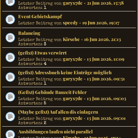
garyx7de
21 Jun 2026, 15:58
Letzter Beitrag von
«
Antworten:
1
Event Gebietskampf
speedy
19 Jun 2026, 19:17
Letzter Beitrag von
«
Balancing
Kirsche
16 Jun 2026, 21:13
Letzter Beitrag von
«
Antworten:
3
(gefixt) Etwas verwirrt
garyx7de
13 Jun 2026, 11:09
Letzter Beitrag von
«
Antworten:
4
(gefixt) Adressbuch keine Einträge möglich
garyx7de
13 Jun 2026, 09:51
Letzter Beitrag von
«
Antworten:
1
(Gefixt) Gebäude Bauzeit Fehler
garyx7de
13 Jun 2026, 09:03
Letzter Beitrag von
«
Antworten:
5
(Maybe gefixt) Auf allen dis einlagern
garyx7de
13 Jun 2026, 09:01
Letzter Beitrag von
«
Antworten:
2
Ausbildungen laufen nicht parallel
Kirsche
12 Jun 2026, 17:54