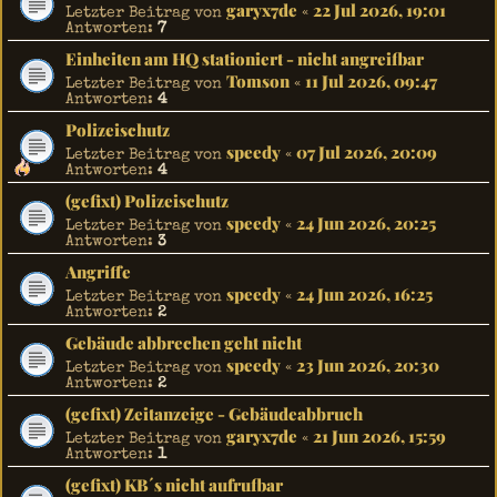
garyx7de
22 Jul 2026, 19:01
Letzter Beitrag von
«
Antworten:
7
Einheiten am HQ stationiert - nicht angreifbar
Tomson
11 Jul 2026, 09:47
Letzter Beitrag von
«
Antworten:
4
Polizeischutz
speedy
07 Jul 2026, 20:09
Letzter Beitrag von
«
Antworten:
4
(gefixt) Polizeischutz
speedy
24 Jun 2026, 20:25
Letzter Beitrag von
«
Antworten:
3
Angriffe
speedy
24 Jun 2026, 16:25
Letzter Beitrag von
«
Antworten:
2
Gebäude abbrechen geht nicht
speedy
23 Jun 2026, 20:30
Letzter Beitrag von
«
Antworten:
2
(gefixt) Zeitanzeige - Gebäudeabbruch
garyx7de
21 Jun 2026, 15:59
Letzter Beitrag von
«
Antworten:
1
(gefixt) KB´s nicht aufrufbar