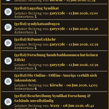
Letzter Beitrag von
«
(gefixt) Lagerlog Syndikat
garyx7de
12 Jun 2026, 15:01
Letzter Beitrag von
«
Antworten:
1
(gefixt) syndykatsanfragen
garyx7de
12 Jun 2026, 12:46
Letzter Beitrag von
«
Antworten:
1
(gefixt) R&uuml;ckkehr
garyx7de
12 Jun 2026, 12:39
Letzter Beitrag von
«
Antworten:
1
(gefixt) Forschung handelsabkommen hat keinen
Effekt
garyx7de
12 Jun 2026, 12:39
Letzter Beitrag von
«
Antworten:
1
(gefixt) Die Online-/Offline-Anzeige verhält sich
inkonsistent.
Kirsche
09 Jun 2026, 14:03
Letzter Beitrag von
«
Antworten:
4
(gefixt) Beschreibung Syndikat Forschung &
Gebäude unvollständig
Avery
08 Jun 2026, 18:42
Letzter Beitrag von
«