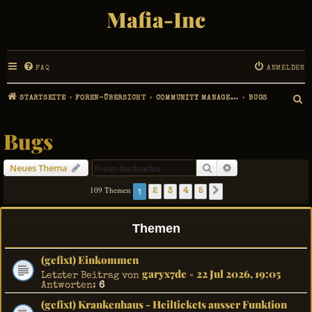
Mafia-Inc
FAQ
ANMELDEN
STARTSEITE
FOREN-ÜBERSICHT
COMMUNITY MANAGEMENT
BUGS
S
U
Bugs
C
Suche
Erweiterte Suche
Neues Thema
H
109 Themen
1
2
3
4
5
Nächste
E
Themen
(gefixt) Einkommen
garyx7de
22 Jul 2026, 19:05
Letzter Beitrag von
«
Antworten:
6
(gefixt) Krankenhaus - Heiltickets ausser Funktion