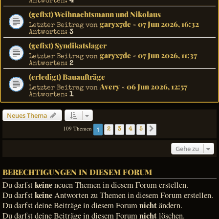
Antworten:
4
(gefixt) Weihnachtsmann und Nikolaus
garyx7de
07 Jun 2026, 16:32
Letzter Beitrag von
«
Antworten:
3
(gefixt) Syndikatslager
garyx7de
07 Jun 2026, 11:37
Letzter Beitrag von
«
Antworten:
2
(erledigt) Bauaufträge
Avery
06 Jun 2026, 12:57
Letzter Beitrag von
«
Antworten:
1
Neues Thema
109 Themen
1
2
3
4
5
Nächste
Gehe zu
BERECHTIGUNGEN IN DIESEM FORUM
keine
Du darfst
neuen Themen in diesem Forum erstellen.
keine
Du darfst
Antworten zu Themen in diesem Forum erstellen.
nicht
Du darfst deine Beiträge in diesem Forum
ändern.
nicht
Du darfst deine Beiträge in diesem Forum
löschen.