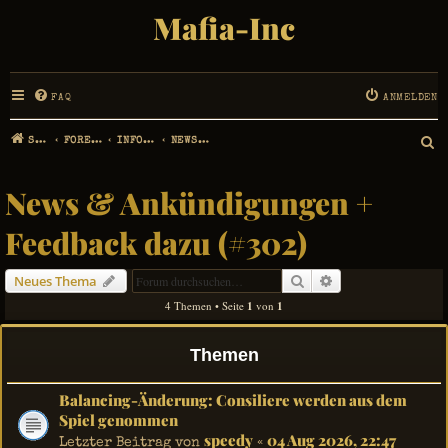
Mafia-Inc
FAQ
ANMELDEN
STARTSEITE
FOREN-ÜBERSICHT
INFORMATIONEN ÜBER DAS BROWSERGAME MAFIA-INC
NEWS & ANKÜNDIGUNGEN + FEEDBACK DAZU (#302)
S
U
News & Ankündigungen +
C
Feedback dazu (#302)
H
Suche
Erweiterte Suche
Neues Thema
E
4 Themen • Seite
1
von
1
Themen
Balancing-Änderung: Consiliere werden aus dem
Spiel genommen
speedy
04 Aug 2026, 22:47
Letzter Beitrag von
«