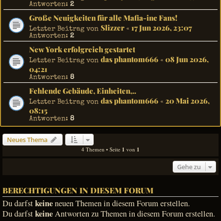
Antworten:
2
Große Neuigkeiten für alle Mafia-inc Fans!
Slizzer
17 Jun 2026, 23:07
Letzter Beitrag von
«
Antworten:
2
New York erfolgreich gestartet
das phantom666
08 Jun 2026,
Letzter Beitrag von
«
04:21
Antworten:
8
Fehlende Gebäude, Einheiten,..
das phantom666
20 Mai 2026,
Letzter Beitrag von
«
08:15
Antworten:
8
Neues Thema
4 Themen • Seite
1
von
1
Gehe zu
BERECHTIGUNGEN IN DIESEM FORUM
keine
Du darfst
neuen Themen in diesem Forum erstellen.
keine
Du darfst
Antworten zu Themen in diesem Forum erstellen.