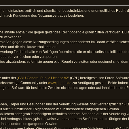
ber ein einfaches, zeitlich und räumlich unbeschränktes und unentgeltliches Recht
auch nach Kündigung des Nutzungsvertrages bestehen.
eine Inhalte enthält, die gegen geltendes Recht oder die guten Sitten verstoßen. Du 
 zu verwenden.
Verstößen gegen diese Nutzungsbedingungen oder anderer im Board veröffentlicht
ßen und dir ein Hausverbot erteilen.
ortung für die Inhalte von Beiträgen übernimmt, die er nicht selbst erstellt hat od
jederzeit zu löschen oder zu sperren.
räge abzuändern, sofern sie gegen o. g. Regeln verstoßen oder geeignet sind, dem
 unter der „
GNU General Public License v2
“ (GPL) bereitgestellten Foren-Softwar
tschsprachige Community unter
www.phpbb.de
zur Verfügung gestellt. Beide haben 
g der Software für bestimmte Zwecke nicht untersagen oder auf Inhalte fremder 
ben, Körper und Gesundheit und der Verletzung wesentlicher Vertragspflichten (Kard
gilt auch für mittelbare Folgeschäden wie insbesondere entgangenen Gewinn.
ätzlichem oder grob fahrlässigem Verhalten oder bei Schäden aus der Verletzung 
 die bei Vertragsschluss typischerweise vorhersehbaren Schäden und im übrigen de
wie insbesondere entgangenen Gewinn.
erletzung von Leben, Körper und Gesundheit oder vorsätzlichem oder grob fahrläs