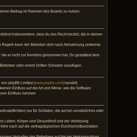
, deinen Beitrag im Rahmen des Boards zu nutzen.
erklärst insbesondere, dass du das Recht besitzt, die in deinen
en Regeln kann der Betreiber dich nach Abmahnung zeitweise
er die er nicht zur Kenntnis genommen hat. Du gestattest dem
 Betreiber oder einem Dritten Schaden zuzufügen.
e von phpBB Limited (
www.phpbb.com
) handelt;
keinen Einfluss auf die Art und Weise, wie die Software
Foren Einfluss nehmen.
inalpflichten) nur für Schäden, die auf ein vorsätzliches oder
von Leben, Körper und Gesundheit und der Verletzung
r Höhe nach auf die vertragstypischen Durchschnittsschäden
sigem Verhalten des Betreibers auf die bei Vertragsschluss