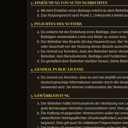
2. EINRÄUMUNG VON NUTZUNGSRECHTEN
Mit dem Erstellen eines Beitrags erteilst du dem Betrei
Das Nutzungsrecht nach Punkt 2, Unterpunkt a bleibt 
3. PFLICHTEN DES NUTZERS
Du erklärst mit der Erstellung eines Beitrags, dass er k
Beiträgen verwendeten Links und Bilder zu setzen bzw.
Der Betreiber des Boards übt das Hausrecht aus. Bei 
oder dauerhaft von der Nutzung dieses Boards ausschlie
Du nimmst zur Kenntnis, dass der Betreiber keine Verantw
Betreiber, dein Benutzerkonto, Beiträge und Funktionen 
Du gestattest dem Betreiber darüber hinaus, deine Beit
4. GENERAL PUBLIC LICENSE
Du nimmst zur Kenntnis, dass es sich bei phpBB um eine
deutschsprachige Informationen werden durch die deu
verwendet wird. Sie können insbesondere die Verwendun
5. GEWÄHRLEISTUNG
Der Betreiber haftet mit Ausnahme der Verletzung von Le
grob fahrlässiges Verhalten zurückzuführen sind. Dies 
Die Haftung ist gegenüber Verbrauchern außer bei vors
wesentlicher Vertragspflichten (Kardinalpflichten) auf
begrenzt. Dies gilt auch für mittelbare Folgeschäden 
Die Haftung ist gegenüber Unternehmern außer bei der V