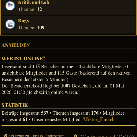
Kritik und Lob
12
Themen:
Bugs
109
Themen:
ANMELDEN
WER IST ONLINE?
115
Insgesamt sind
Besucher online :: 0 sichtbare Mitglieder, 0
unsichtbare Mitglieder und 115 Gäste (basierend auf den aktiven
Besuchern der letzten 5 Minuten)
1007
Der Besucherrekord liegt bei
Besuchern, die am 01 Mai
2026, 01:30 gleichzeitig online waren.
STATISTIK
537
176
Beiträge insgesamt
• Themen insgesamt
• Mitglieder
61
Mister_Enrich
insgesamt
• Unser neuestes Mitglied:
Alle Zeiten sind
STARTSEITE
FOREN-ÜBERSICHT