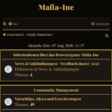
Mafia-Inc
FAQ
ANMELDEN
STARTSEITE
FOREN-ÜBERSICHT
S
Aktuelle Zeit: 07 Aug 2026, 11:37
U
Informationen über das Browsergame Mafia-Inc
C
News & Ankündigungen + Feedback dazu (#302)
H
Diskussion zu News & Ankündigungen
E
4
Themen:
Community Management
Vorschläge, Ideen und Erweiterungen
49
Themen: