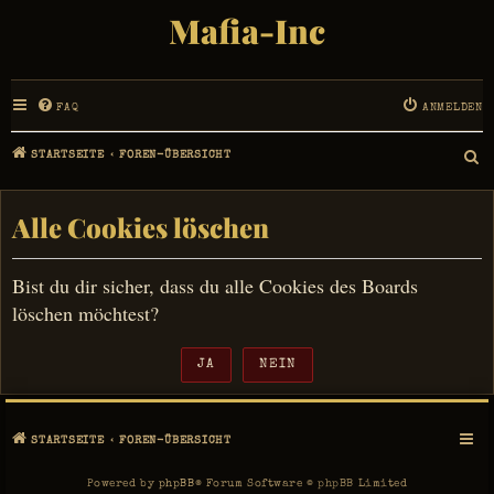
Mafia-Inc
FAQ
ANMELDEN
STARTSEITE
FOREN-ÜBERSICHT
S
U
Alle Cookies löschen
C
Bist du dir sicher, dass du alle Cookies des Boards
H
löschen möchtest?
E
STARTSEITE
FOREN-ÜBERSICHT
Powered by
phpBB
® Forum Software © phpBB Limited